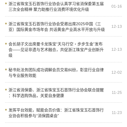
浙江省珠宝玉石首饰行业协会认真学习省消保委第五届
01-16
三次全会精神 聚力助推行业消费环境优化升级
浙江省珠宝玉石首饰行业协会受邀出席2025中国（三
12-13
亚）国际黄金市场年会 共话黄金产业高水平开放与升级
会长胡子文出席曼卡龙珠宝“天马行空・步步生金”发布
12-13
会——见证非遗与艺术融合，共促浙江珠宝产业创新升
级
秘书处法务团队成功调解会员交易纠纷，彰显行业自律
12-02
与专业服务效能
浙江省消保委、浙江省珠宝玉石首饰行业协会联合提醒
11-25
：科学选购饰品，关爱自身健康
发挥平台效能，赋能会员价值：浙江省珠宝玉石首饰行
11-23
业协会积极参与“消保圆桌会”